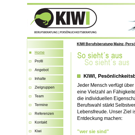
KIWI Berufsberatung Mainz, Persö
Home
Profil
Angebot
KIWI, Pesönlichkeitsb
Inhalte
Jeder Mensch verfügt über 
Zielgruppen
eine Vielzahl an Fähigkeite
Team
die individuellen Eigensc
Berufswahl stärkt Selbstve
Termine
Lebensfreude. Unser Ziel i
Referenzen
Entdeckung machen:
Kontakt
"wer sie sind"
Kiwi